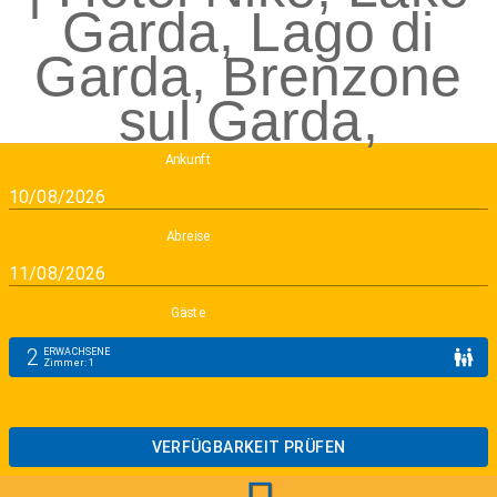
Ankunft
Abreise
Gäste
2
ERWACHSENE
Zimmer
:
1
VERFÜGBARKEIT PRÜFEN