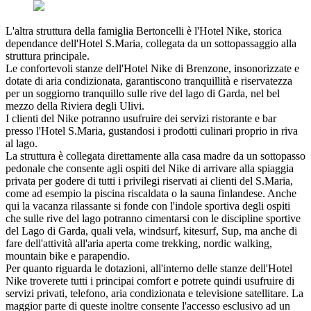
L'altra struttura della famiglia Bertoncelli è l'Hotel Nike, storica
dependance dell'Hotel S.Maria, collegata da un sottopassaggio alla
struttura principale.
Le confortevoli stanze dell'Hotel Nike di Brenzone, insonorizzate e
dotate di aria condizionata, garantiscono tranquillità e riservatezza
per un soggiorno tranquillo sulle rive del lago di Garda, nel bel
mezzo della Riviera degli Ulivi.
I clienti del Nike potranno usufruire dei servizi ristorante e bar
presso l'Hotel S.Maria, gustandosi i prodotti culinari proprio in riva
al lago.
La struttura è collegata direttamente alla casa madre da un sottopasso
pedonale che consente agli ospiti del Nike di arrivare alla spiaggia
privata per godere di tutti i privilegi riservati ai clienti del S.Maria,
come ad esempio la piscina riscaldata o la sauna finlandese. Anche
qui la vacanza rilassante si fonde con l'indole sportiva degli ospiti
che sulle rive del lago potranno cimentarsi con le discipline sportive
del Lago di Garda, quali vela, windsurf, kitesurf, Sup, ma anche di
fare dell'attività all'aria aperta come trekking, nordic walking,
mountain bike e parapendio.
Per quanto riguarda le dotazioni, all'interno delle stanze dell'Hotel
Nike troverete tutti i principai comfort e potrete quindi usufruire di
servizi privati, telefono, aria condizionata e televisione satellitare. La
maggior parte di queste inoltre consente l'accesso esclusivo ad un