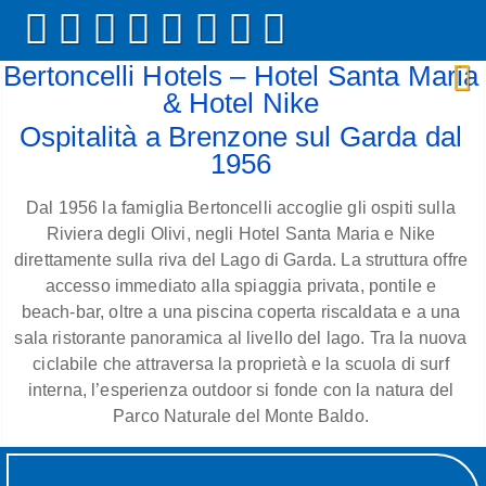
Bertoncelli Hotels – Hotel Santa Maria
& Hotel Nike
Ospitalità a Brenzone sul Garda dal
1956
Dal 1956 la famiglia Bertoncelli accoglie gli ospiti sulla
Riviera degli Olivi, negli Hotel Santa Maria e Nike
direttamente sulla riva del Lago di Garda. La struttura offre
accesso immediato alla spiaggia privata, pontile e
beach‑bar, oltre a una piscina coperta riscaldata e a una
sala ristorante panoramica al livello del lago. Tra la nuova
ciclabile che attraversa la proprietà e la scuola di surf
interna, l’esperienza outdoor si fonde con la natura del
Parco Naturale del Monte Baldo.