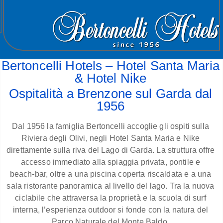
Bertoncelli Hotels – Hotel Santa Maria
& Hotel Nike
Ospitalità a Brenzone sul Garda dal
1956
Dal 1956 la famiglia Bertoncelli accoglie gli ospiti sulla
Riviera degli Olivi, negli Hotel Santa Maria e Nike
direttamente sulla riva del Lago di Garda. La struttura offre
accesso immediato alla spiaggia privata, pontile e
beach‑bar, oltre a una piscina coperta riscaldata e a una
sala ristorante panoramica al livello del lago. Tra la nuova
ciclabile che attraversa la proprietà e la scuola di surf
interna, l’esperienza outdoor si fonde con la natura del
Parco Naturale del Monte Baldo.