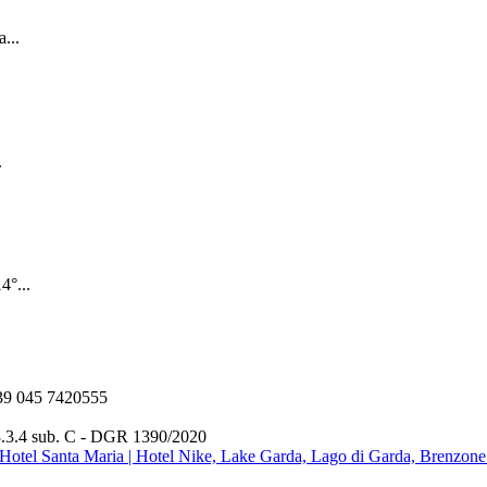
a...
.
4°...
 +39 045 7420555
3.3.4 sub. C - DGR 1390/2020