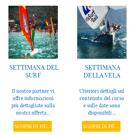
SETTIMANA DEL
SETTIMANA
SURF
DELLA VELA
Il nostro partner vi
Ulteriori dettagli sul
offre informazioni
contenuto del corso
più dettagliate sulla
e sulle date sono
nostra offerta...
disponibili...
SCOPRI DI PIÙ...
SCOPRI DI PIÙ...