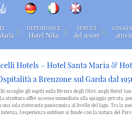
Seleziona la tua lingua
EL
DEPENDANCE
SERVIZI
COSA F
Maria
Hotel Nike
del resort
attivi
celli Hotels – Hotel Santa Maria & Hot
Ospitalità a Brenzone sul Garda dal 195
lli accoglie gli ospiti sulla Riviera degli Olivi, negli Hotel S
 La struttura offre accesso immediato alla spiaggia privata, po
a una sala ristorante panoramica al livello del lago. Tra la nuo
f interna, l’esperienza outdoor si fonde con la natura del Pa