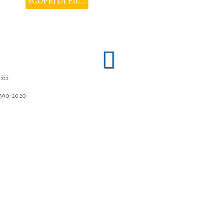
SCOPRI DI PIÙ...
555
1390/2020